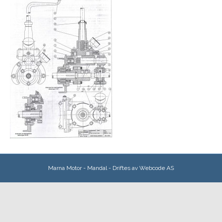
Marna Motor - Mandal - Driftes av
Webcode AS