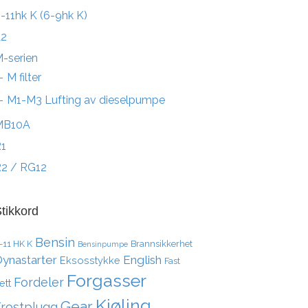
-11hk K (6-9hk K)
L2
-serien
M filter
M1-M3 Lufting av dieselpumpe
MB10A
1
2 / RG12
tikkord
Bensin
-11 HK K
Brannsikkerhet
Bensinpumpe
ynastarter
English
Eksosstykke
Fast
Forgasser
Fordeler
ett
Kjøling
Gear
Frostplugg