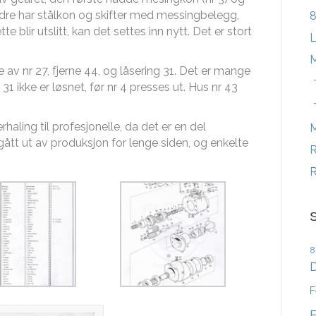
andre har stålkon og skifter med messingbelegg,
8
e blir utslitt, kan det settes inn nytt. Det er stort
M
 av nr 27, fjerne 44, og låsering 31. Det er mange
31 ikke er løsnet, før nr 4 presses ut. Hus nr 43
haling til profesjonelle, da det er en del
ått ut av produksjon for lenge siden, og enkelte
R
R
S
8
D
F