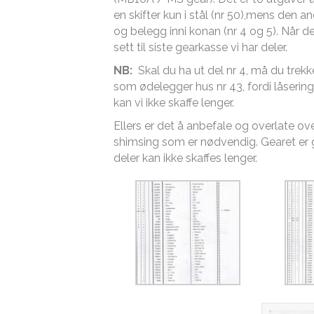
en skifter kun i stål (nr 50),mens den 
og belegg inni konan (nr 4 og 5). Når dett
sett til siste gearkasse vi har deler.
NB:
Skal du ha ut del nr 4, må du trekke
som ødelegger hus nr 43, fordi låsering 
kan vi ikke skaffe lenger.
Ellers er det å anbefale og overlate over
shimsing som er nødvendig. Gearet er g
deler kan ikke skaffes lenger.