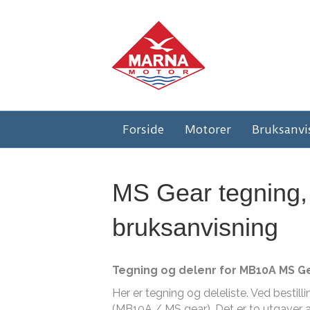
Forside
Motorer
Bruksanvi
MS Gear tegning,
bruksanvisning
Tegning og delenr for MB10A MS Gea
Her er tegning og deleliste. Ved bestilli
(MB10A / MS gear). Det er to utgaver 