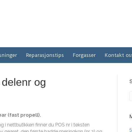
sninger
Reparasjonstips
Forgasser
Kontakt os
 delenr og
r (fast propell).
M
ng i nettbutikken finner du POS nr i teksten
5
av gearet, den første hadde mesingkon (nr 3) og