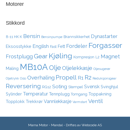
Motorer
Stikkord
Bensin
Dynastarter
8-11 HK K
Brannsikkerhet
Bensinpumpe
Forgasser
Fordeler
English
Eksosstykke
Fett
Fast
Kjøling
Gear
Frostplugg
Magnet
Kompresjon
L2
MB10A
Olje
Oljelekkasje
Maling
Oljesugerør
Propell
R2
Overhaling
R1
Oljetrykk
Oslo
Reduksjonsgear
Reversering
Soting
Svensk
Svinghjul
RG12
Stempel
Temperatur
Sylinder
Tennplugg
Toppakning
Tomgang
Ventil
Vannlekkasje
Topplokk
Trekkrør
Varmstart
Marna Motor - Mandal - Driftes av
Webcode AS