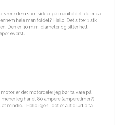
skal være dem som sidder på manifoldet, de er ca.
ennem hele manifoldet? Hallo, Det sitter 1 stk.
n. Den er 30 m.m. diameter og sitter helt i
løper øverst…
motor, er det motordeler jeg bør ta vare på,
Jeg mener jeg har et 80 ampere (amperetimer?)
l et mindre. Hallo igjen , det er alltid lurt å ta