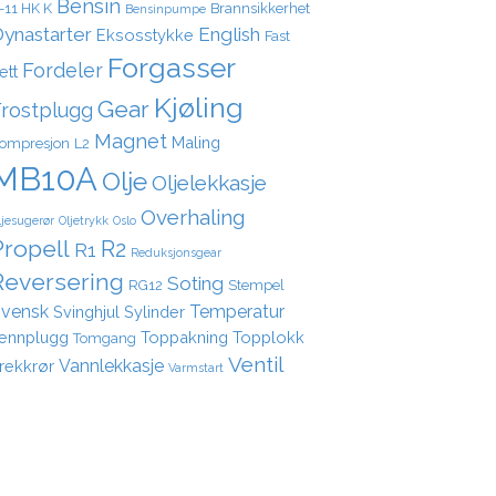
Bensin
-11 HK K
Brannsikkerhet
Bensinpumpe
ynastarter
English
Eksosstykke
Fast
Forgasser
Fordeler
ett
Kjøling
Gear
Frostplugg
Magnet
Maling
ompresjon
L2
MB10A
Olje
Oljelekkasje
Overhaling
ljesugerør
Oljetrykk
Oslo
Propell
R2
R1
Reduksjonsgear
Reversering
Soting
RG12
Stempel
vensk
Temperatur
Svinghjul
Sylinder
ennplugg
Toppakning
Topplokk
Tomgang
Ventil
Vannlekkasje
rekkrør
Varmstart