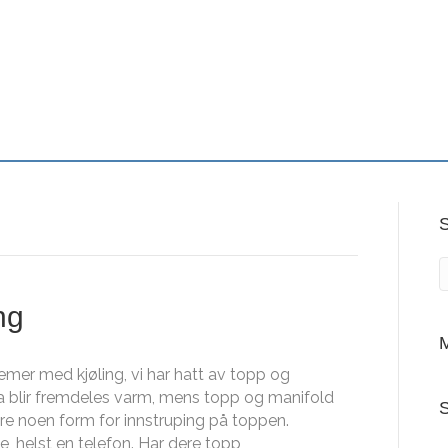
ng
M
lemer med kjøling, vi har hatt av topp og
a blir fremdeles varm, mens topp og manifold
S
re noen form for innstruping på toppen.
e, helst en telefon. Har dere topp