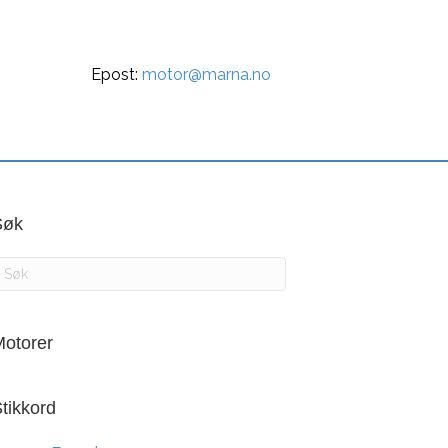
Epost:
motor@marna.no
Søk
otorer
tikkord