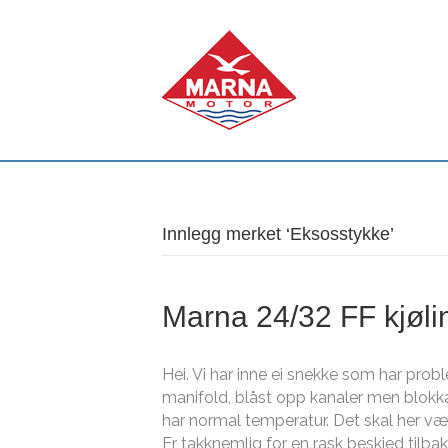
Innlegg merket ‘Eksosstykke’
Marna 24/32 FF kjøli
Hei. Vi har inne ei snekke som har prob
manifold, blåst opp kanaler men blokk
har normal temperatur. Det skal her væ
Er takknemlig for en rask beskjed tilbak