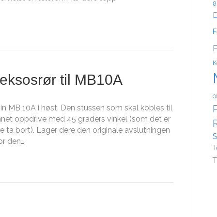
8
D
F
K
 eksosrør til MB10A
O
min MB 10A i høst. Den stussen som skal kobles til
unnet oppdrive med 45 graders vinkel (som det er
 ta bort). Lager dere den originale avslutningen
S
or den…
T
T