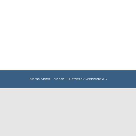
Marna Motor - Mandal - Driftes av
Webcode AS