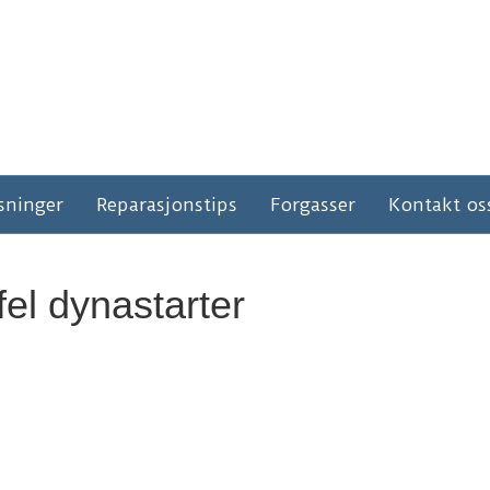
sninger
Reparasjonstips
Forgasser
Kontakt os
el dynastarter