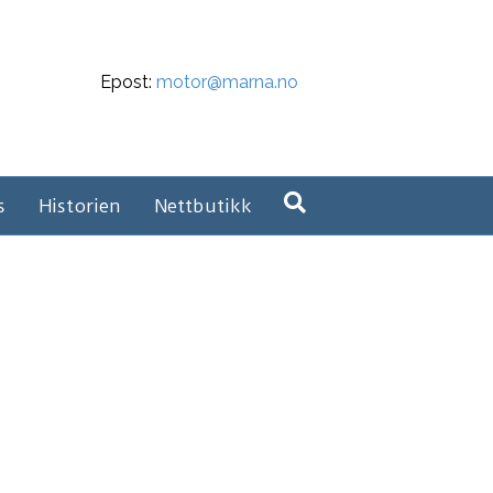
Epost:
motor@marna.no
s
Historien
Nettbutikk