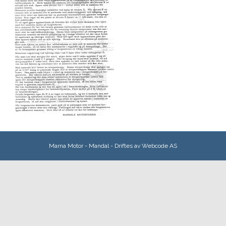
Marna Motor - Mandal - Driftes av
Webcode AS