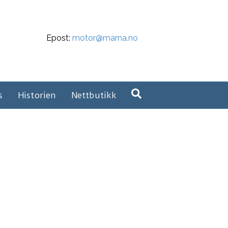
Epost:
motor@marna.no
s
Historien
Nettbutikk