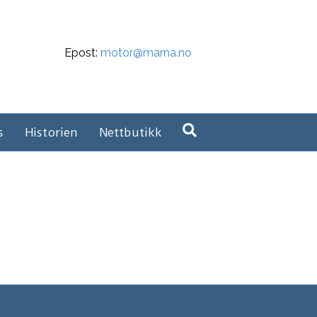
Epost:
motor@marna.no
s
Historien
Nettbutikk