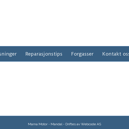
sninger
Reparasjonstips
Forgasser
Kontakt os
Marna Motor - Mandal - Driftes av
Webcode AS