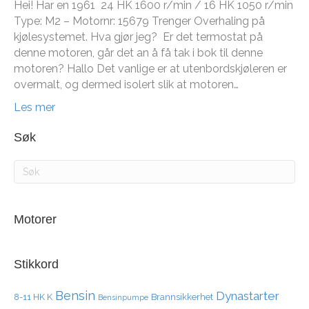
Hei! Har en 1961 24 HK 1600 r/min / 16 HK 1050 r/min
Type: M2 – Motornr: 15679 Trenger Overhaling på
kjølesystemet. Hva gjør jeg? Er det termostat på
denne motoren, går det an å få tak i bok til denne
motoren? Hallo Det vanlige er at utenbordskjøleren er
overmalt, og dermed isolert slik at motoren…
Les mer
Søk
Motorer
Stikkord
Bensin
Dynastarter
8-11 HK K
Brannsikkerhet
Bensinpumpe