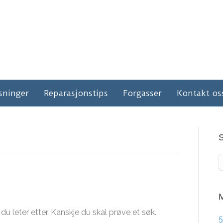
sninger
Reparasjonstips
Forgasser
Kontakt os
M
du leter etter. Kanskje du skal prøve et søk.
5