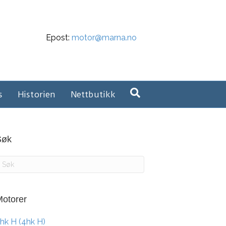
Epost:
motor@marna.no
s
Historien
Nettbutikk
Søk
otorer
hk H (4hk H)