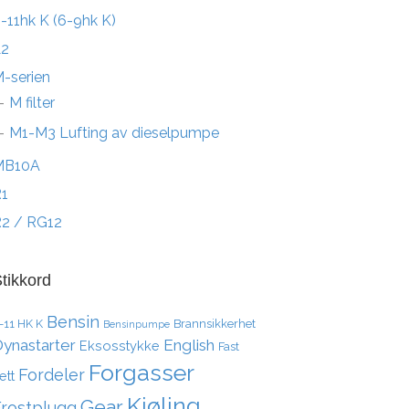
-11hk K (6-9hk K)
L2
-serien
M filter
M1-M3 Lufting av dieselpumpe
MB10A
1
2 / RG12
tikkord
Bensin
-11 HK K
Brannsikkerhet
Bensinpumpe
ynastarter
English
Eksosstykke
Fast
Forgasser
Fordeler
ett
Kjøling
Gear
Frostplugg