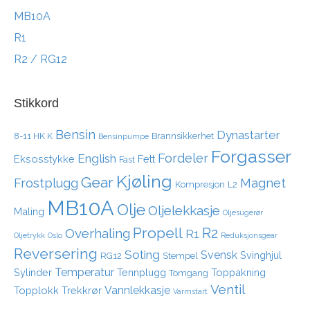
MB10A
R1
R2 / RG12
Stikkord
Bensin
Dynastarter
8-11 HK K
Brannsikkerhet
Bensinpumpe
Forgasser
Fordeler
English
Eksosstykke
Fett
Fast
Kjøling
Gear
Frostplugg
Magnet
Kompresjon
L2
MB10A
Olje
Oljelekkasje
Maling
Oljesugerør
Propell
R2
Overhaling
R1
Oljetrykk
Oslo
Reduksjonsgear
Reversering
Soting
Svensk
Svinghjul
RG12
Stempel
Temperatur
Sylinder
Tennplugg
Toppakning
Tomgang
Ventil
Vannlekkasje
Topplokk
Trekkrør
Varmstart