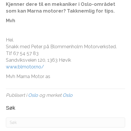
Kjenner dere til en mekaniker i Oslo-området
som kan Marna motorer? Takknemlig for tips.
Mvh
Hei.
Snakk med Peter på Blommenholm Motorverksted.
Tlf 67 54 57 83
Sandviksveien 120, 1363 Høvik
www.blmotor.no/
Mvh Marna Motor as
Publisert i
Oslo
og merket
Oslo
Søk