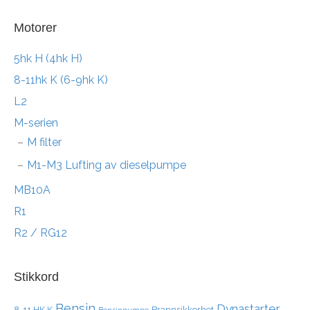
Motorer
5hk H (4hk H)
8-11hk K (6-9hk K)
L2
M-serien
M filter
M1-M3 Lufting av dieselpumpe
MB10A
R1
R2 / RG12
Stikkord
Bensin
Dynastarter
8-11 HK K
Brannsikkerhet