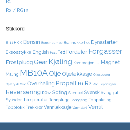
R1
R2 / RG12
Stikkord
Bensin
Dynastarter
8-11 HK K
Brannsikkerhet
Bensinpumpe
Forgasser
Fordeler
English
Eksosstykke
Fett
Fast
Kjøling
Gear
Frostplugg
Magnet
Kompresjon
L2
MB10A
Olje
Oljelekkasje
Maling
Oljesugerør
Propell
R2
Overhaling
R1
Oljetrykk
Oslo
Reduksjonsgear
Reversering
Soting
Svensk
Svinghjul
RG12
Stempel
Temperatur
Sylinder
Tennplugg
Toppakning
Tomgang
Ventil
Vannlekkasje
Topplokk
Trekkrør
Varmstart