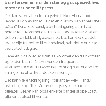
bare forsvinner når den står og går, spesielt hvis
motor er under litt press
Det kan være at en tetningsring lekker. Eller at noe
lekker ut i kjølevannet. Er det en oljefilm på vannet inne i
båten? Da er det kanskje en tetningsring som ikke
holder tett. Kommer det litt olje ut av eksosen? Så er
det en liten lekk ut i kjølevannet. Det kan være at det
lekker olje fra bolter til bunndeksel, hvis dette er / har
vært utett tidligere.
Generelt hvis oljen er svart så kommer den fra motoren
og er den blank så kommer den fra gearet.
Vi vil anbefale at du tørker helt reint og starter opp for
så å kjenne etter hvor det kommer olje.
Det kan være tetningsring i forkant av veiv. Har du
byttet olje og filter så kan du også sjekke under
oljefilter. Gearet kan også enkelte ganger slippe ut litt
olje rundt aksel til hendel.