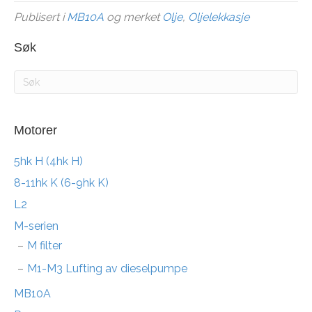
Publisert i
MB10A
og merket
Olje
,
Oljelekkasje
Søk
Motorer
5hk H (4hk H)
8-11hk K (6-9hk K)
L2
M-serien
M filter
M1-M3 Lufting av dieselpumpe
MB10A