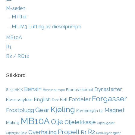
M-serien
M filter
M1-M3 Lufting av dieselpumpe
MB10A
R1
R2 / RG12
Stikkord
Bensin
Dynastarter
8-11 HK K
Brannsikkerhet
Bensinpumpe
Forgasser
Fordeler
English
Eksosstykke
Fett
Fast
Kjøling
Gear
Frostplugg
Magnet
Kompresjon
L2
MB10A
Olje
Oljelekkasje
Maling
Oljesugerør
Propell
R2
Overhaling
R1
Oljetrykk
Oslo
Reduksjonsgear