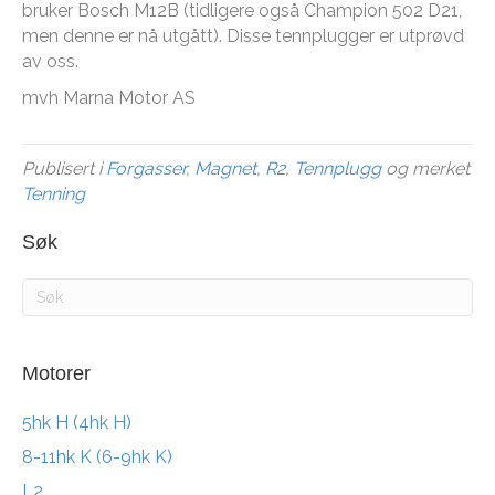
bruker Bosch M12B (tidligere også Champion 502 D21,
men denne er nå utgått). Disse tennplugger er utprøvd
av oss.
mvh Marna Motor AS
Publisert i
Forgasser
,
Magnet
,
R2
,
Tennplugg
og merket
Tenning
Søk
Motorer
5hk H (4hk H)
8-11hk K (6-9hk K)
L2