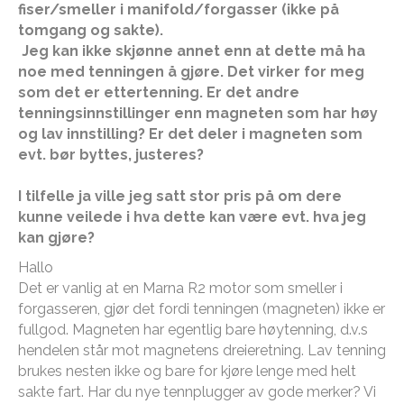
fiser/smeller i manifold/forgasser (ikke på
tomgang og sakte).
Jeg kan ikke skjønne annet enn at dette må ha
noe med tenningen å gjøre. Det virker for meg
som det er ettertenning. Er det andre
tenningsinnstillinger enn magneten som har høy
og lav innstilling? Er det deler i magneten som
evt. bør byttes, justeres?
I tilfelle ja ville jeg satt stor pris på om dere
kunne veilede i hva dette kan være evt. hva jeg
kan gjøre?
Hallo
Det er vanlig at en Marna R2 motor som smeller i
forgasseren, gjør det fordi tenningen (magneten) ikke er
fullgod. Magneten har egentlig bare høytenning, d.v.s
hendelen står mot magnetens dreieretning. Lav tenning
brukes nesten ikke og bare for kjøre lenge med helt
sakte fart. Har du nye tennplugger av gode merker? Vi