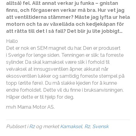
alltså) fel. Allt annat verkar ju funka – gnistan
finns, och förgaseren verkar må bra. Hur vet jag
att ventiltiderna stämmer? Måste jag lyfta ur hela
motorn och ta av växellåda och kedjekåpan för
att rätta till det I så fall? Det blir ju lite jobbigt…
Hallo
Det er nok en SEM magnet du har. Den er produsert
i Sverige for lenge siden. Tenningen er slik: ta forreste
sylinder. Da skal kamaksel være slik i forhold til
veivaksel at innsugsventilen åpner, akkurat når
eksosventilen lukker og samtidig forreste stempel på
topp (ørlite føre). Du må slakke kjeden for å kunne
endre forholdet. Dette vil du finne i bruksanvisningen.
Håper dette er til hjelp for deg.
mvh Marna Motor AS.
Publisert i
R2
og merket
Kamaksel
,
R2
,
Svensk