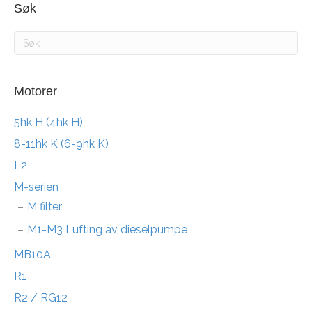
Søk
Motorer
5hk H (4hk H)
8-11hk K (6-9hk K)
L2
M-serien
M filter
M1-M3 Lufting av dieselpumpe
MB10A
R1
R2 / RG12