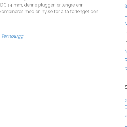
0DC 14 mm, denne pluggen er lengre enn
8
 kombineres med en hylse for å få forlenget den
M
,
Tennplugg
R
R
S
8
D
F