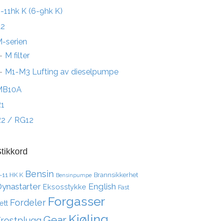
-11hk K (6-9hk K)
L2
-serien
M filter
M1-M3 Lufting av dieselpumpe
MB10A
1
2 / RG12
tikkord
Bensin
-11 HK K
Brannsikkerhet
Bensinpumpe
ynastarter
English
Eksosstykke
Fast
Forgasser
Fordeler
ett
Kjøling
Gear
Frostplugg