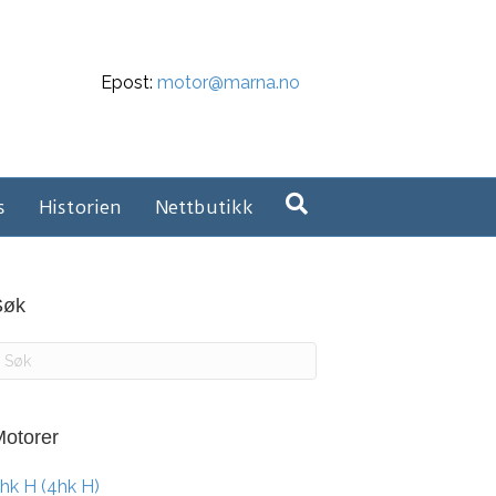
Epost:
motor@marna.no
s
Historien
Nettbutikk
Søk
otorer
hk H (4hk H)