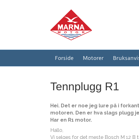
Forside
Motorer
Bruksanvi
Tennplugg R1
Hei. Det er noe jeg lure på i forka
motoren. Den er hva slags plugg jeg
Har en R1 motor.
Hallo,
Vi selges for det meste Bosch M 12 B 