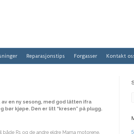
sninger
Reparasjonstips
Forgasser
Kontakt os
nt av en ny sesong, med god låtten ifra
 bør kjøpe. Den er litt “kresen” på plugg.
M
5
til både R1 og de andre eldre Marna motorene.