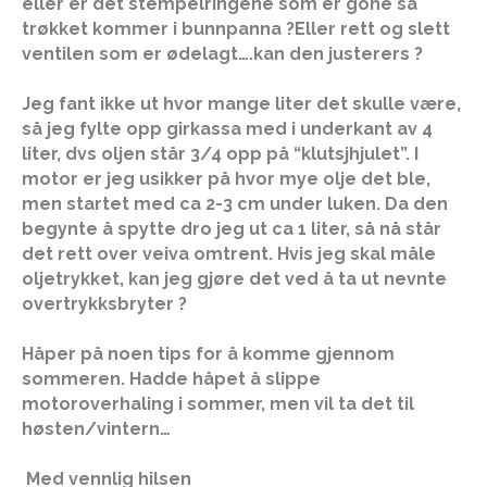
eller er det stempelringene som er gone så
trøkket kommer i bunnpanna ?Eller rett og slett
ventilen som er ødelagt….kan den justerers ?
Jeg fant ikke ut hvor mange liter det skulle være,
så jeg fylte opp girkassa med i underkant av 4
liter, dvs oljen står 3/4 opp på “klutsjhjulet”. I
motor er jeg usikker på hvor mye olje det ble,
men startet med ca 2-3 cm under luken. Da den
begynte å spytte dro jeg ut ca 1 liter, så nå står
det rett over veiva omtrent. Hvis jeg skal måle
oljetrykket, kan jeg gjøre det ved å ta ut nevnte
overtrykksbryter ?
Håper på noen tips for å komme gjennom
sommeren. Hadde håpet å slippe
motoroverhaling i sommer, men vil ta det til
høsten/vintern…
Med vennlig hilsen