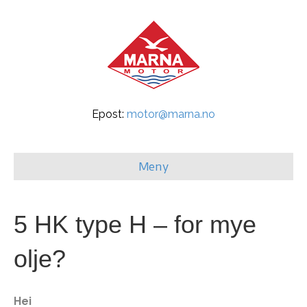
Epost:
motor@marna.no
Meny
5 HK type H – for mye
olje?
Hei