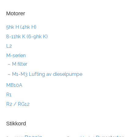
Motorer
5hk H (4hk H)
8-11hk K (6-9hk K)
L2
M-serien
M filter
M1-M3 Lufting av dieselpumpe
MB10A
R1
R2 / RG12
Stikkord