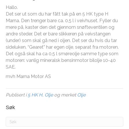
Hallo.
Det ser ut som du har fått tak på en 5 HK type H
Marna. Den trenger bare ca. 0,5 l i veivhuset. Fyller du
mere på, kaster den det gjennom snøfteventilen og
andre steder. Det er bare slikkeren på veivstangen
(under) som skal gå ned i oljen. Det ser du hvis du tar
sideluken. “Gearet” har egen olje, separat fra motoren.
Det også skal ha ca 0,5 l smøreolje samme type som
motoren: vanlig mineralsk bensinmotor bilolje 10-40
SAE.
mvh Marna Motor AS
Publisert i
5 HK H
,
Olje
og merket
Olje
Søk