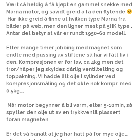
Vært så heldig å få kjøpt en gammel snekke med
Marna motor, og såvidt greid å få den flytende
Har ikke greid å finne ut hvilken type Marna fra
bilder på web, men den ligner mest på 5HK type .
Antar det betyr at vår er rundt 1950-60 modell.
Etter mange timer jobbing med magnet som
endte med pussing av stiftene så har vi fått liv i
den. Kompresjonen er for lav, ca 4kg men det
tror/håper jeg skyldes dårlig ventiltetting og
toppakning. Vi hadde litt olje i sylinder ved
kompresjonsmåling og det økte nok kompr. med
0,5kg….
Når motor begynner å bli varm, etter 5-10min, så
spytter den olje ut av en trykkventil plassert
foran magneten.
Er det så banalt at jeg har hatt på for mye olje…