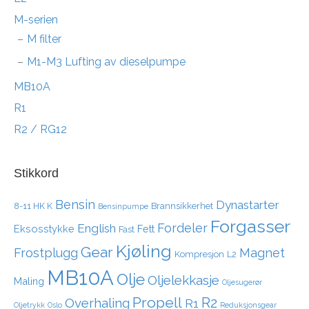
M-serien
M filter
M1-M3 Lufting av dieselpumpe
MB10A
R1
R2 / RG12
Stikkord
Bensin
Dynastarter
8-11 HK K
Brannsikkerhet
Bensinpumpe
Forgasser
Fordeler
English
Eksosstykke
Fett
Fast
Kjøling
Gear
Frostplugg
Magnet
Kompresjon
L2
MB10A
Olje
Oljelekkasje
Maling
Oljesugerør
Propell
R2
Overhaling
R1
Oljetrykk
Oslo
Reduksjonsgear