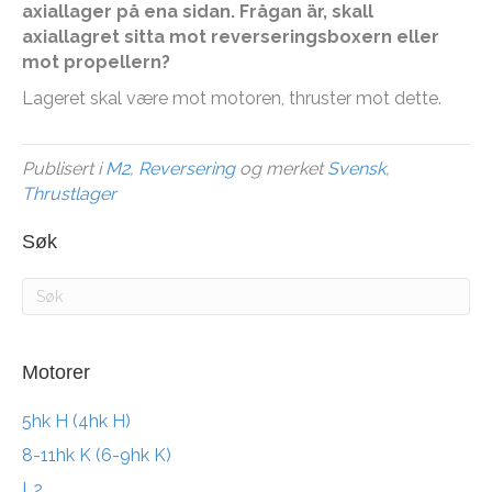
axiallager p
å
ena sidan. Fr
å
gan
ä
r, skall
axiallagret sitta mot reverseringsboxern eller
mot propellern?
Lageret skal være mot motoren, thruster mot dette.
Publisert i
M2
,
Reversering
og merket
Svensk
,
Thrustlager
Søk
Motorer
5hk H (4hk H)
8-11hk K (6-9hk K)
L2