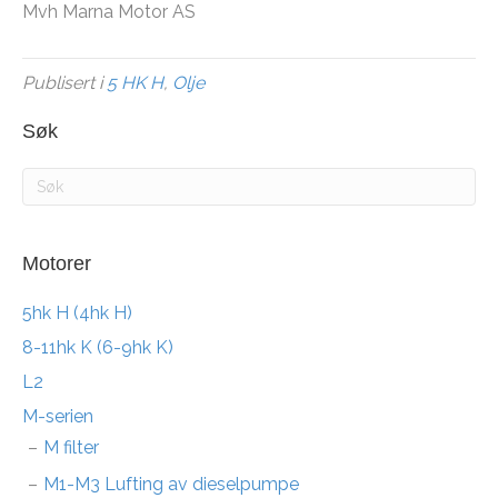
Mvh Marna Motor AS
Publisert i
5 HK H
,
Olje
Søk
Motorer
5hk H (4hk H)
8-11hk K (6-9hk K)
L2
M-serien
M filter
M1-M3 Lufting av dieselpumpe