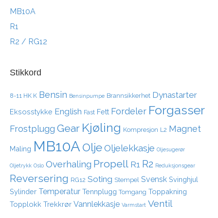
MB10A
R1
R2 / RG12
Stikkord
Bensin
Dynastarter
8-11 HK K
Brannsikkerhet
Bensinpumpe
Forgasser
Fordeler
English
Eksosstykke
Fett
Fast
Kjøling
Gear
Frostplugg
Magnet
Kompresjon
L2
MB10A
Olje
Oljelekkasje
Maling
Oljesugerør
Propell
R2
Overhaling
R1
Oljetrykk
Oslo
Reduksjonsgear
Reversering
Soting
Svensk
Svinghjul
RG12
Stempel
Temperatur
Sylinder
Tennplugg
Toppakning
Tomgang
Ventil
Vannlekkasje
Topplokk
Trekkrør
Varmstart