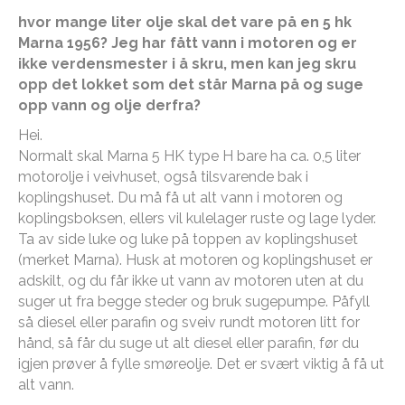
hvor mange liter olje skal det vare på en 5 hk
Marna 1956? Jeg har fått vann i motoren og er
ikke verdensmester i å skru, men kan jeg skru
opp det lokket som det står Marna på og suge
opp vann og olje derfra?
Hei.
Normalt skal Marna 5 HK type H bare ha ca. 0,5 liter
motorolje i veivhuset, også tilsvarende bak i
koplingshuset. Du må få ut alt vann i motoren og
koplingsboksen, ellers vil kulelager ruste og lage lyder.
Ta av side luke og luke på toppen av koplingshuset
(merket Marna). Husk at motoren og koplingshuset er
adskilt, og du får ikke ut vann av motoren uten at du
suger ut fra begge steder og bruk sugepumpe. Påfyll
så diesel eller parafin og sveiv rundt motoren litt for
hånd, så får du suge ut alt diesel eller parafin, før du
igjen prøver å fylle smøreolje. Det er svært viktig å få ut
alt vann.